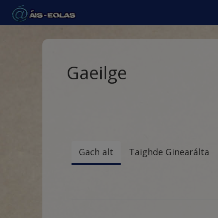
Gaeilge
Gach alt
Taighde Ginearálta