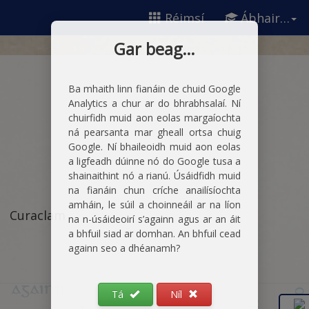
Réimsí
Ábhair…
Gar beag…
Ba mhaith linn fianáin de chuid Google
Analytics a chur ar do bhrabhsalaí. Ní
chuirfidh muid aon eolas margaíochta
ná pearsanta mar gheall ortsa chuig
Google. Ní bhaileoidh muid aon eolas
a ligfeadh dúinne nó do Google tusa a
shainaithint nó a rianú. Úsáidfidh muid
na fianáin chun críche anailísíochta
amháin, le súil a choinneáil ar na líon
Curaclam
na n-úsáideoirí s’againn agus ar an áit
a bhfuil siad ar domhan. An bhfuil cead
againn seo a dhéanamh?
Tá
Níl